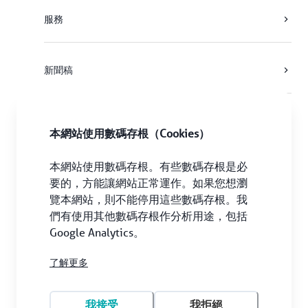
服務
新聞稿
港機集團
本網站使用數碼存根（Cookies）
本網站使用數碼存根。有些數碼存根是必
要的，方能讓網站正常運作。如果您想瀏
覽本網站，則不能停用這些數碼存根。我
們有使用其他數碼存根作分析用途，包括
Google Analytics。
© 2026 香港飛機工程有限公司。太古集團成員。本公司保留一切
了解更多
版權。
我接受
我拒絕
網站地圖
數碼存根政策和法律免責聲明
隱私政策